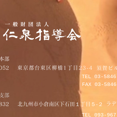
本部
0052
東京都台東区柳橋1丁目23-4
須賀ビル
​TEL 03-584
​FAX 03-584
州支部
ラデ
0832
​北九州市小倉南区下石田１丁目５-２
​TEL 093-96