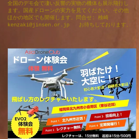
全国のデモ会で凄い反響の実物の機体も展示飛行し
ます。国産ドローンの実力を見てください。その他
ほかの地区でも開催します。問合せ: 検崎
kenzaki@jinsen.or.jp
お待ちしております。