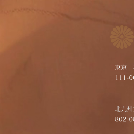
東京 
​111-
​北九
​802-