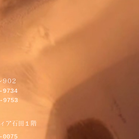
902
6-9734
6-9753
ィア石田１階
7-0075