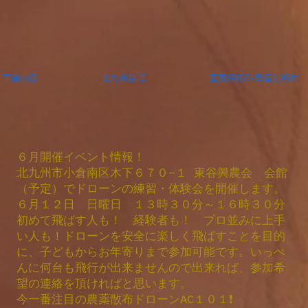
事業内容
北九州会場
国家資格取得運営資材
６月開催イベント情報！
北九州市小倉南区木下６７０−１ 東谷興農会 会館
（予定）でドローンの練習・体験会を開催します。
６月１２日 日曜日 １３時３０分～１６時３０分
初めて飛ばす人も！ 経験者も！ プロ並みに上手
い人も！ドローンを安全に楽しく飛ばすことを目的
に、子どもからお年寄りまで参加可能です。いっぺ
んに何台も飛行が出来ませんので出来れば、参加希
望の連絡を頂ければと思います。
今一番注目の農薬散布ドローンAC１０１❗️